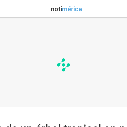
noti
mérica