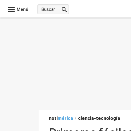
Menú
noti
mérica
/
ciencia-tecnología