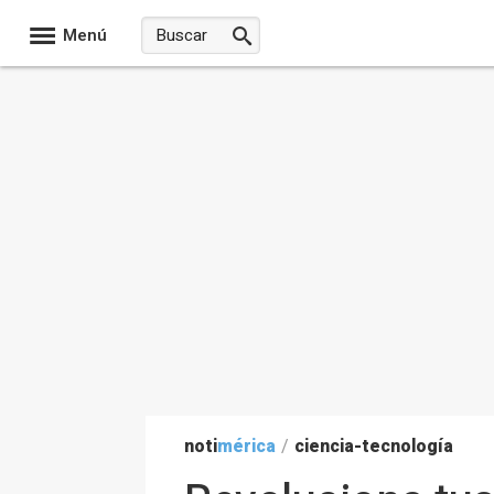
Menú
noti
mérica
/
ciencia-tecnología