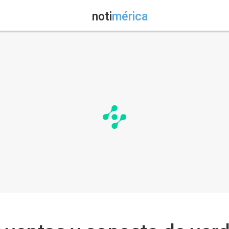
noti
mérica