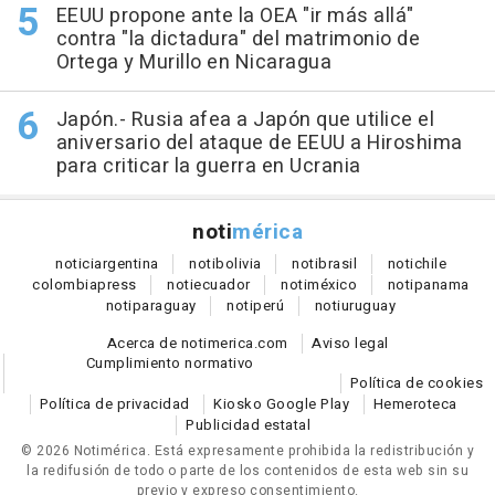
EEUU propone ante la OEA "ir más allá"
contra "la dictadura" del matrimonio de
Ortega y Murillo en Nicaragua
Japón.- Rusia afea a Japón que utilice el
aniversario del ataque de EEUU a Hiroshima
para criticar la guerra en Ucrania
noti
mérica
notici
argentina
noti
bolivia
noti
brasil
noti
chile
colombia
press
noti
ecuador
noti
méxico
noti
panama
noti
paraguay
noti
perú
noti
uruguay
Acerca de notimerica.com
Aviso legal
Cumplimiento normativo
Política de cookies
Política de privacidad
Kiosko Google Play
Hemeroteca
Publicidad estatal
© 2026 Notimérica.
Está expresamente prohibida la redistribución y
la redifusión de todo o parte de los contenidos de esta web sin su
previo y expreso consentimiento.