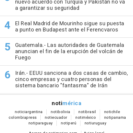
nuevo acuerdo con Turquía y Pakistán no va
a garantizar su seguridad
El Real Madrid de Mourinho sigue su puesta
a punto en Budapest ante el Ferencvaros
Guatemala.- Las autoridades de Guatemala
anuncian el fin de la erupción del volcán de
Fuego
Irán.- EEUU sanciona a dos casas de cambio,
cinco empresas y cuatro personas del
sistema bancario "fantasma" de Irán
noti
mérica
notici
argentina
noti
bolivia
noti
brasil
noti
chile
colombia
press
noti
ecuador
noti
méxico
noti
panama
noti
paraguay
noti
perú
noti
uruguay