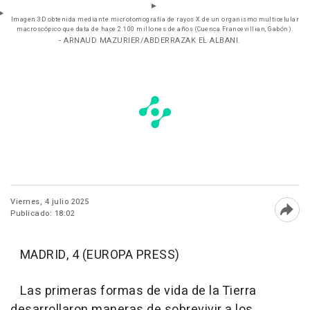
Imagen 3D obtenida mediante microtomografía de rayos X de un organismo multicelular
macroscópico que data de hace 2.100 millones de años (Cuenca Francevillian, Gabón).
- ARNAUD MAZURIER/ABDERRAZAK EL ALBANI.
Viernes, 4 julio 2025
Publicado: 18:02
Abri
MADRID, 4 (EUROPA PRESS)
Las primeras formas de vida de la Tierra
desarrollaron maneras de sobrevivir a los