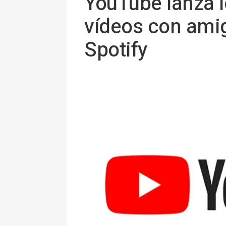
YouTube lanza l
vídeos con amig
Spotify