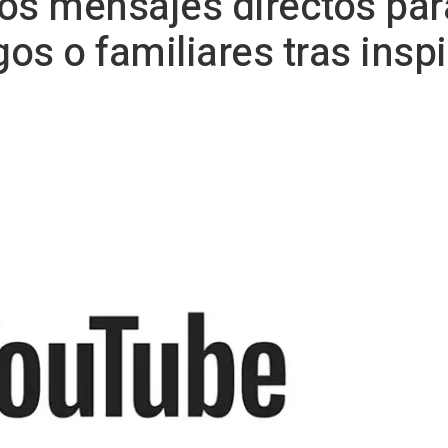
os mensajes directos par
os o familiares tras insp