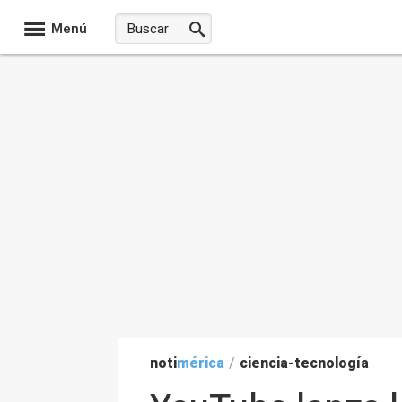
Menú
noti
mérica
/
ciencia-tecnología