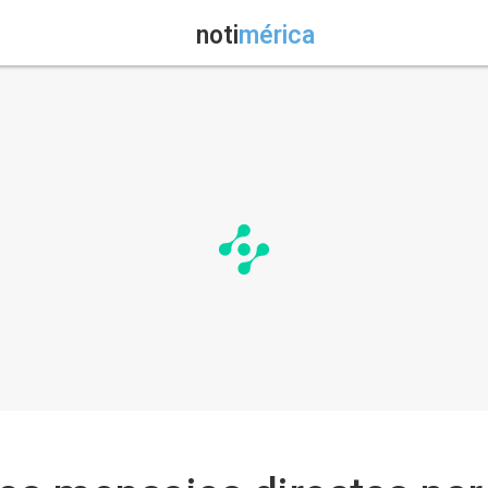
noti
mérica