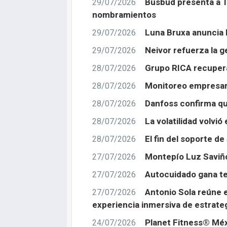
Busbud presenta a T
29/07/2026
nombramientos
Luna Bruxa anuncia l
29/07/2026
Neivor refuerza la 
29/07/2026
Grupo RICA recupera 
28/07/2026
Monitoreo empresaria
28/07/2026
Danfoss confirma qu
28/07/2026
La volatilidad volvi
28/07/2026
El fin del soporte d
28/07/2026
Montepío Luz Saviñón
27/07/2026
Autocuidado gana te
27/07/2026
Antonio Sola reúne e
27/07/2026
experiencia inmersiva de estrateg
Planet Fitness® Méx
24/07/2026