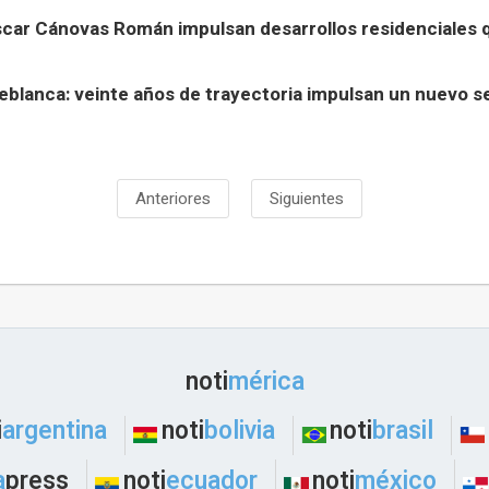
Oscar Cánovas Román impulsan desarrollos residenciales
blanca: veinte años de trayectoria impulsan un nuevo se
Anteriores
Siguientes
noti
mérica
i
argentina
noti
bolivia
noti
brasil
a
press
noti
ecuador
noti
méxico