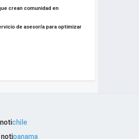
 que crean comunidad en
rvicio de asesoría para optimizar
noti
chile
noti
panama