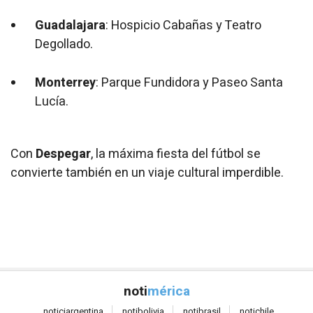
Guadalajara
: Hospicio Cabañas y Teatro
Degollado.
Monterrey
: Parque Fundidora y Paseo Santa
Lucía.
Con
Despegar
, la máxima fiesta del fútbol se
convierte también en un viaje cultural imperdible.
noti
mérica
notici
argentina
noti
bolivia
noti
brasil
noti
chile