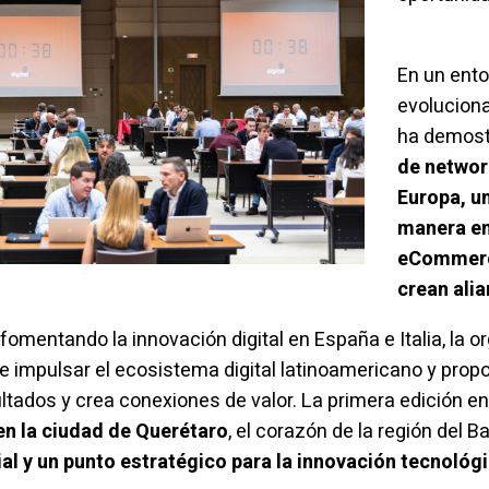
En un ento
evoluciona
ha demost
de
networ
Europa, u
manera en
eCommerc
crean alia
entando la innovación digital en España e Italia, la o
e impulsar el ecosistema digital latinoamericano y propor
tados y crea conexiones de valor. La primera edición en
 en la ciudad de Querétaro
, el corazón de la región del Ba
l y un punto estratégico para la innovación tecnológic