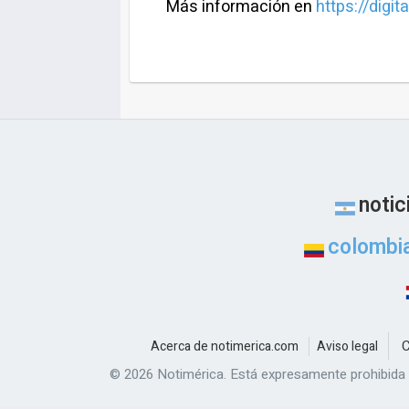
Más información en
https://digi
notic
colombi
C
Acerca de notimerica.com
Aviso legal
© 2026 Notimérica.
Está expresamente prohibida l