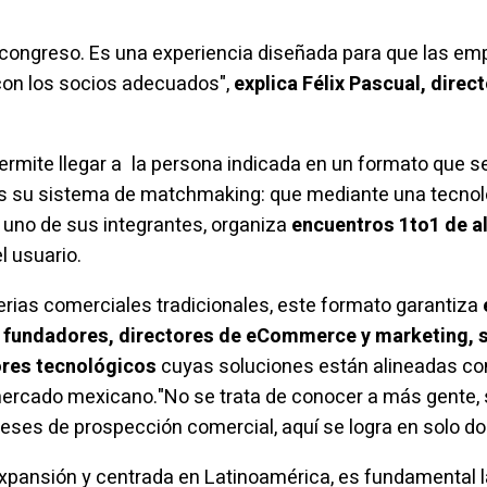
 un congreso. Es una experiencia diseñada para que las 
con los socios adecuados",
explica Félix Pascual, direc
rmite llegar a la persona indicada en un formato que se
es su sistema de
matchmaking
: que mediante una tecnolo
uno de sus integrantes, organiza
encuentros 1to1 de al
l usuario.
erias comerciales tradicionales, este formato garantiza
, fundadores, directores de eCommerce y
marketing
,
ores tecnológicos
cuyas soluciones están alineadas con
 mercado mexicano."No se trata de conocer a más gente,
ses de prospección comercial, aquí se logra en solo dos
expansión y centrada en Latinoamérica, es fundamental 