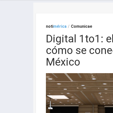
noti
mérica
/
Comunicae
Digital 1to1: 
cómo se conect
México