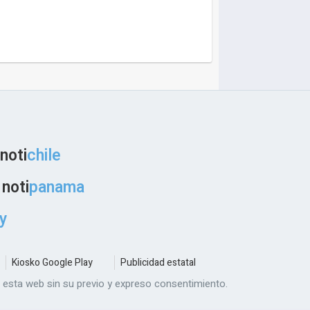
noti
chile
noti
panama
y
Kiosko Google Play
Publicidad estatal
e esta web sin su previo y expreso consentimiento.