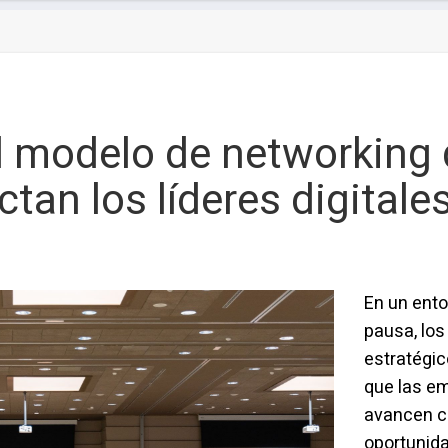
el modelo de networking 
an los líderes digitales
En un ento
pausa, lo
estratégic
que las em
avancen co
oportunid