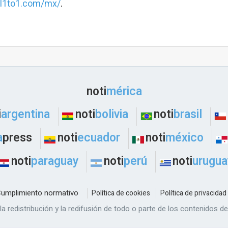
tal1to1.com/mx/
.
noti
mérica
i
argentina
noti
bolivia
noti
brasil
a
press
noti
ecuador
noti
méxico
noti
paraguay
noti
perú
noti
urugua
umplimiento normativo
Política de cookies
Política de privacidad
a redistribución y la redifusión de todo o parte de los contenidos d