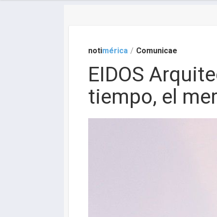
noti
mérica
/
Comunicae
EIDOS Arquite
tiempo, el me