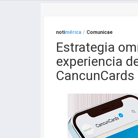
noti
mérica
/
Comunicae
Estrategia om
experiencia de
CancunCards