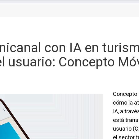
nicanal con IA en turism
l usuario: Concepto Móv
Concepto 
cómo la a
IA, a tra
está trans
usuario (
el sector 