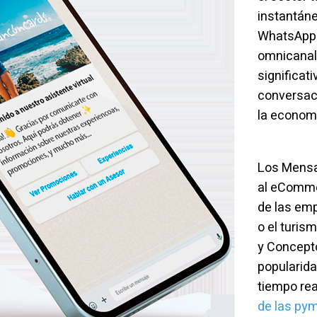
instantán
WhatsApp 
omnicanal 
significat
conversac
la econom
Los Mensa
al eComm
de las emp
o el turi
y Concepto
popularida
tiempo rea
de las py