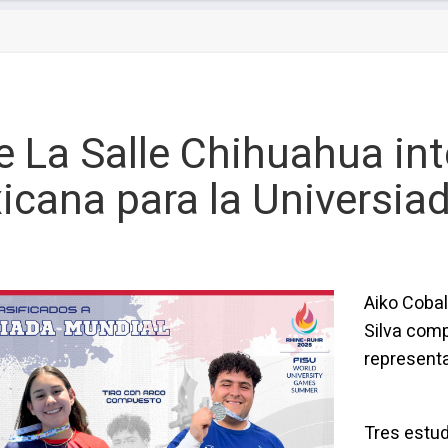
e La Salle Chihuahua int
icana para la Universia
Aiko Cobal
Silva com
represent
Tres estud