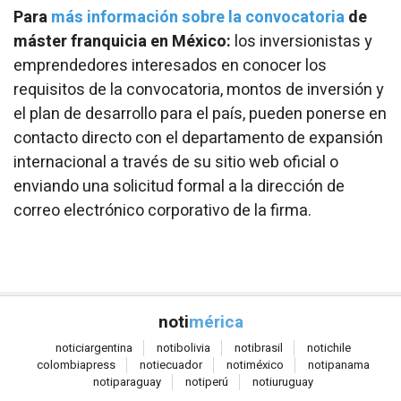
Para
más información sobre la convocatoria
de
máster franquicia en México:
los inversionistas y
emprendedores interesados en conocer los
requisitos de la convocatoria, montos de inversión y
el plan de desarrollo para el país, pueden ponerse en
contacto directo con el departamento de expansión
internacional a través de su sitio web oficial o
enviando una solicitud formal a la dirección de
correo electrónico corporativo de la firma.
noti
mérica
notici
argentina
noti
bolivia
noti
brasil
noti
chile
colombia
press
noti
ecuador
noti
méxico
noti
panama
noti
paraguay
noti
perú
noti
uruguay