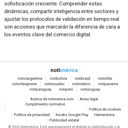
sofisticación creciente. Comprender estas
dinámicas, compartir inteligencia entre sectores y
ajustar los protocolos de validación en tiempo real
son acciones que marcarán la diferencia de cara a
los eventos clave del comercio digital.
noti
mérica
notici
argentina
noti
bolivia
noti
brasil
noti
chile
colombia
press
noti
ecuador
noti
méxico
noti
panama
noti
paraguay
noti
perú
noti
uruguay
Acerca de notimerica.com
Aviso legal
Cumplimiento normativo
Política de cookies
Política de privacidad
Kiosko Google Play
Hemeroteca
Publicidad estatal
© 2026 Notimérica.
Está expresamente prohibida la redistribución y la