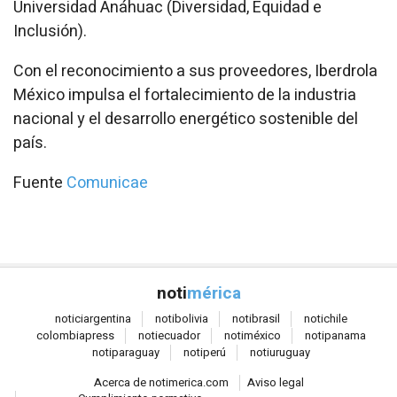
Universidad Anáhuac (Diversidad, Equidad e
Inclusión).
Con el reconocimiento a sus proveedores, Iberdrola
México impulsa el fortalecimiento de la industria
nacional y el desarrollo energético sostenible del
país.
Fuente
Comunicae
noti
mérica
notici
argentina
noti
bolivia
noti
brasil
noti
chile
colombia
press
noti
ecuador
noti
méxico
noti
panama
noti
paraguay
noti
perú
noti
uruguay
Acerca de notimerica.com
Aviso legal