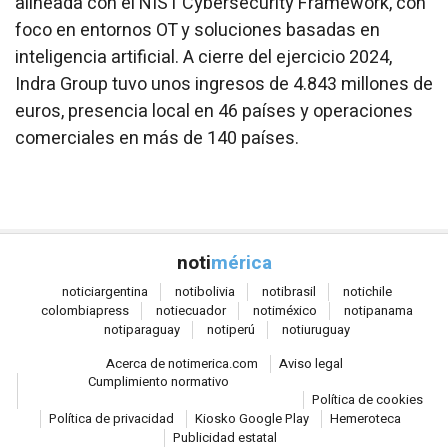
alineada con el NIST Cybersecurity Framework, con
foco en entornos OT y soluciones basadas en
inteligencia artificial. A cierre del ejercicio 2024,
Indra Group tuvo unos ingresos de 4.843 millones de
euros, presencia local en 46 países y operaciones
comerciales en más de 140 países.
noti
mérica
notici
argentina
noti
bolivia
noti
brasil
noti
chile
colombia
press
noti
ecuador
noti
méxico
noti
panama
noti
paraguay
noti
perú
noti
uruguay
Acerca de notimerica.com
Aviso legal
Cumplimiento normativo
Política de cookies
Política de privacidad
Kiosko Google Play
Hemeroteca
Publicidad estatal