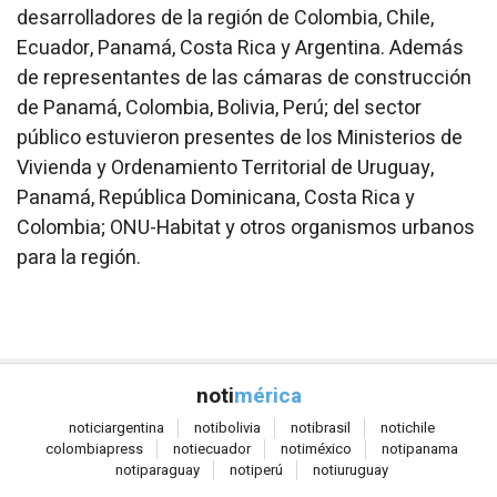
desarrolladores de la región de Colombia, Chile,
Ecuador, Panamá, Costa Rica y Argentina. Además
de representantes de las cámaras de construcción
de Panamá, Colombia, Bolivia, Perú; del sector
público estuvieron presentes de los Ministerios de
Vivienda y Ordenamiento Territorial de Uruguay,
Panamá, República Dominicana, Costa Rica y
Colombia; ONU-Habitat y otros organismos urbanos
para la región.
noti
mérica
notici
argentina
noti
bolivia
noti
brasil
noti
chile
colombia
press
noti
ecuador
noti
méxico
noti
panama
noti
paraguay
noti
perú
noti
uruguay