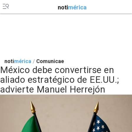
noti
mérica
noti
mérica
/
Comunicae
México debe convertirse en
aliado estratégico de EE.UU.;
advierte Manuel Herrejón