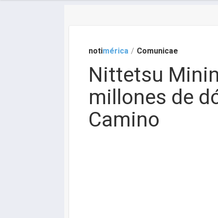
noti
mérica
/
Comunicae
Nittetsu Minin
millones de dó
Camino