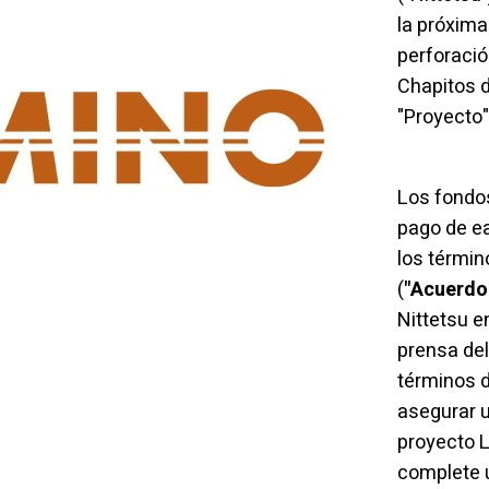
la próxim
perforació
Chapitos d
"Proyecto"
Los fondos
pago de ea
los términ
(
"Acuerdo
Nittetsu 
prensa de
términos d
asegurar u
proyecto 
complete u