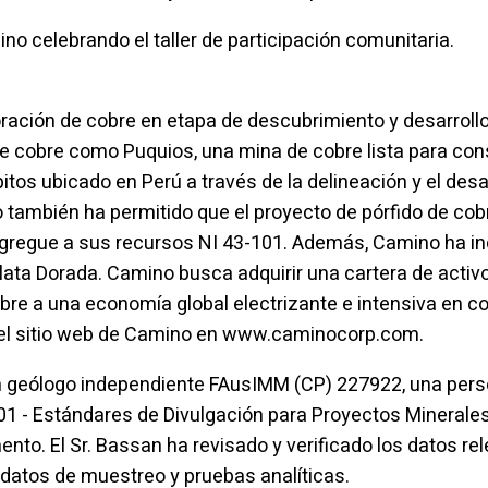
o celebrando el taller de participación comunitaria.
ación de cobre en etapa de descubrimiento y desarroll
e cobre como Puquios, una mina de cobre lista para const
os ubicado en Perú a través de la delineación y el desar
ambién ha permitido que el proyecto de pórfido de cobre
agregue a sus recursos NI 43-101. Además, Camino ha in
Plata Dorada. Camino busca adquirir una cartera de act
obre a una economía global electrizante e intensiva en 
 el sitio web de Camino en www.caminocorp.com.
n geólogo independiente
FAusIMM (CP) 227922, una perso
01 -
Estándares de Divulgación para Proyectos Minerale
nto. El Sr. Bassan ha revisado y verificado los datos re
s datos de muestreo y pruebas analíticas.