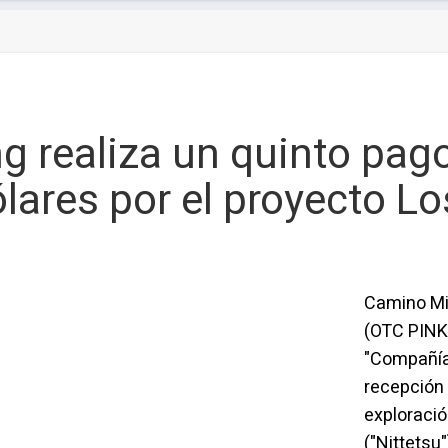
g realiza un quinto pago
lares por el proyecto L
Camino Mi
(OTC PINK
"Compañía
recepción 
exploració
("Nittetsu