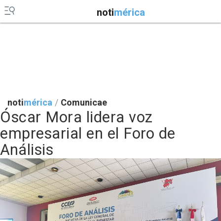
noti
mérica
noti
mérica
/
Comunicae
Óscar Mora lidera voz
empresarial en el Foro de
Análisis