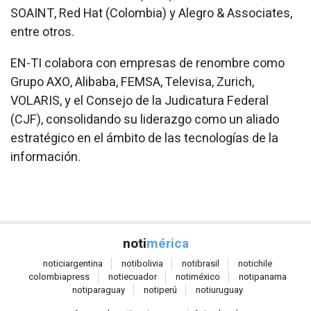
SOAINT, Red Hat (Colombia) y Alegro & Associates,
entre otros.
EN-TI colabora con empresas de renombre como
Grupo AXO, Alibaba, FEMSA, Televisa, Zurich,
VOLARIS, y el Consejo de la Judicatura Federal
(CJF), consolidando su liderazgo como un aliado
estratégico en el ámbito de las tecnologías de la
información.
noti
mérica
notici
argentina
noti
bolivia
noti
brasil
noti
chile
colombia
press
noti
ecuador
noti
méxico
noti
panama
noti
paraguay
noti
perú
noti
uruguay