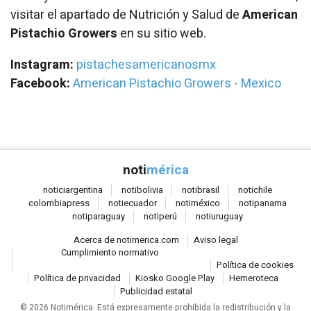
visitar el apartado de Nutrición y Salud de
American
Pistachio Growers
en su sitio web.
Instagram:
pistachesamericanosmx
Facebook:
American Pistachio Growers - Mexico
noti
mérica
notici
argentina
noti
bolivia
noti
brasil
noti
chile
colombia
press
noti
ecuador
noti
méxico
noti
panama
noti
paraguay
noti
perú
noti
uruguay
Acerca de notimerica.com
Aviso legal
Cumplimiento normativo
Política de cookies
Política de privacidad
Kiosko Google Play
Hemeroteca
Publicidad estatal
© 2026 Notimérica.
Está expresamente prohibida la redistribución y la