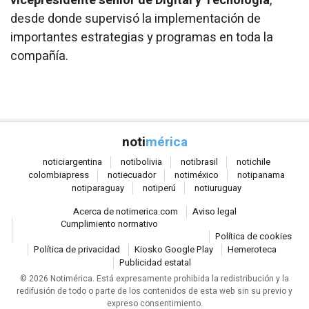
vicepresidente senior de Digital y Tecnología
,
desde donde supervisó la implementación de
importantes estrategias y programas en toda la
compañía.
noti
mérica
notici
argentina
noti
bolivia
noti
brasil
noti
chile
colombia
press
noti
ecuador
noti
méxico
noti
panama
noti
paraguay
noti
perú
noti
uruguay
Acerca de notimerica.com
Aviso legal
Cumplimiento normativo
Política de cookies
Política de privacidad
Kiosko Google Play
Hemeroteca
Publicidad estatal
© 2026 Notimérica.
Está expresamente prohibida la redistribución y la
redifusión de todo o parte de los contenidos de esta web sin su previo y
expreso consentimiento.