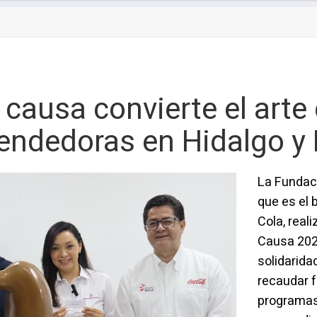
 causa convierte el arte
endedoras en Hidalgo y
La Fundaci
que es el 
Cola, real
Causa 2026
solidarida
recaudar f
programas