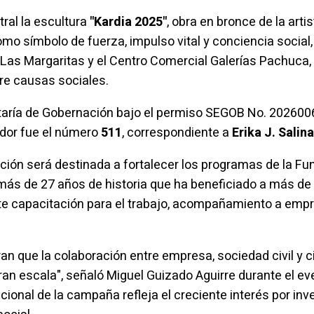
tral la escultura
"Kardia 2025"
, obra en bronce de la arti
mo símbolo de fuerza, impulso vital y conciencia social,
as Margaritas y el Centro Comercial Galerías Pachuca, c
bre causas sociales.
retaría de Gobernación bajo el permiso SEGOB No. 202600
nador fue el número
511
, correspondiente a
Erika J. Salin
dación será destinada a fortalecer los programas de la F
más de 27 años de historia que ha beneficiado a más de
te capacitación para el trabajo, acompañamiento a emp
ran que la colaboración entre empresa, sociedad civil y
an escala", señaló Miguel Guizado Aguirre durante el ev
onal de la campaña refleja el creciente interés por inver