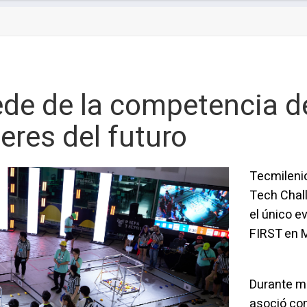
ede de la competencia d
deres del futuro
Tecmilenio
Tech Chal
el único ev
FIRST en 
Durante mu
asoció con