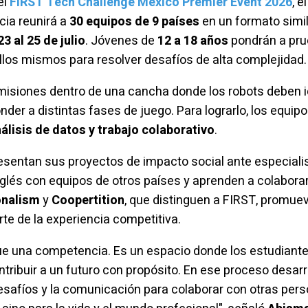
el
FIRST Tech Challenge México Premier Event 2026
, e
cia reunirá a
30 equipos de 9 países
en un formato simi
23 al 25 de julio
. Jóvenes de
12 a 18 años
pondrán a pru
llos mismos para resolver desafíos de alta complejidad
 misiones dentro de una cancha donde los robots deben i
nder a distintas fases de juego. Para lograrlo, los equi
álisis de datos y trabajo colaborativo
.
esentan sus proyectos de impacto social ante especiali
nglés con equipos de otros países y aprenden a colabora
onalism
y
Coopertition
, que distinguen a FIRST, promuev
e de la experiencia competitiva.
e una competencia. Es un espacio donde los estudiant
ribuir a un futuro con propósito. En ese proceso desarro
 desafíos y la comunicación para colaborar con otras pers