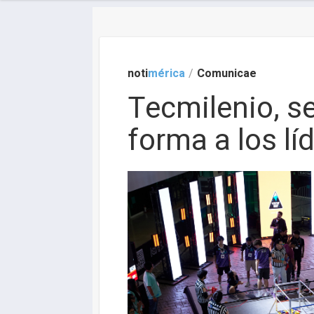
noti
mérica
/
Comunicae
Tecmilenio, s
forma a los lí