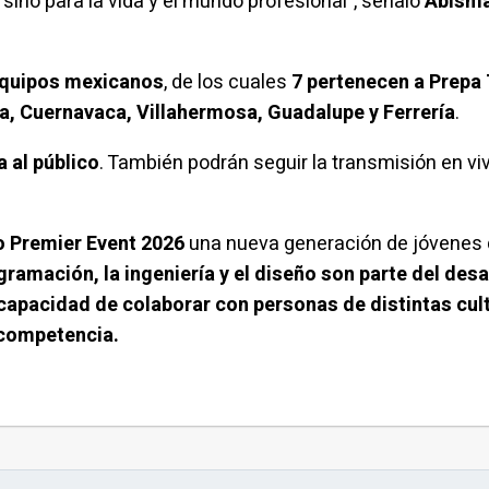
 sino para la vida y el mundo profesional", señaló
Abisma
equipos mexicanos
, de los cuales
7 pertenecen a Prepa
a, Cuernavaca, Villahermosa, Guadalupe y Ferrería
.
a al público
. También podrán seguir la transmisión en viv
o Premier Event 2026
una nueva generación de jóvenes d
ramación, la ingeniería y el diseño son parte del desafí
 capacidad de colaborar con personas de distintas cu
competencia.