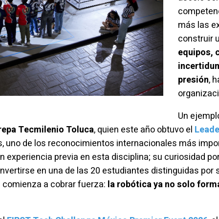
competenc
más las e
construir 
equipos, 
incertidu
presión
, 
organizac
Un ejemplo
repa Tecmilenio Toluca
, quien este año obtuvo el
Leade
, uno de los reconocimientos internacionales más impo
sin experiencia previa en esta disciplina; su curiosidad p
onvertirse en una de las 20 estudiantes distinguidas por 
ue comienza a cobrar fuerza:
la robótica ya no solo form