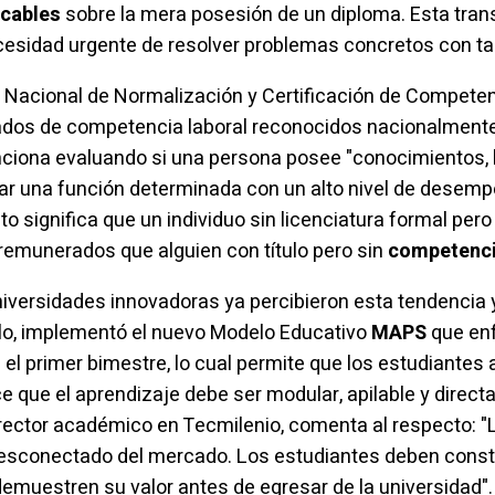
icables
sobre la mera posesión de un diploma. Esta tran
ecesidad urgente de resolver problemas concretos con ta
Nacional de Normalización y Certificación de Competen
icados de competencia laboral reconocidos nacionalment
nciona evaluando si una persona posee "conocimientos, h
zar una función determinada con un alto nivel de desem
to significa que un individuo sin licenciatura formal pe
emunerados que alguien con título pero sin
competenci
Universidades innovadoras ya percibieron esta tendencia
plo, implementó el nuevo Modelo Educativo
MAPS
que enf
el primer bimestre, lo cual permite que los estudiantes
 que el aprendizaje debe ser modular, apilable y directa
icerrector académico en Tecmilenio, comenta al respecto:
 desconectado del mercado. Los estudiantes deben const
emuestren su valor antes de egresar de la universidad".