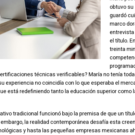
obtuvo su 
guardó cu
marco dor
entrevista
el título. 
treinta mi
competenc
programac
rtificaciones técnicas verificables? María no tenía toda
u experiencia no coincidía con lo que esperaba el merc
e está redefiniendo tanto la educación superior como l
ivo tradicional funcionó bajo la premisa de que un título
 embargo, la realidad contemporánea desafía esta creen
nológicas y hasta las pequeñas empresas mexicanas aho