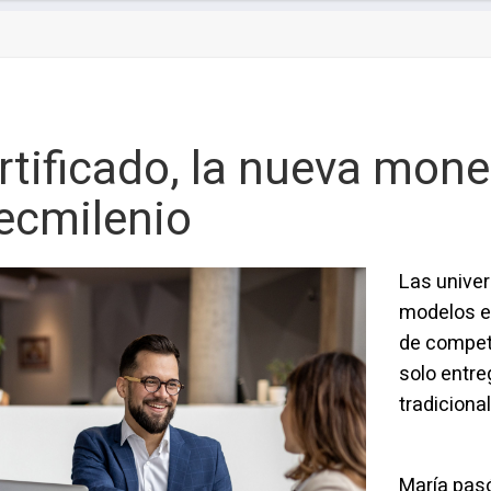
certificado, la nueva mon
Tecmilenio
Las unive
modelos ed
de compete
solo entre
tradiciona
María pasó