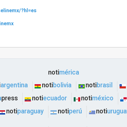
selinemx/?hl=es
linemx
noti
mérica
i
argentina
noti
bolivia
noti
brasil
a
press
noti
ecuador
noti
méxico
noti
paraguay
noti
perú
noti
urugua