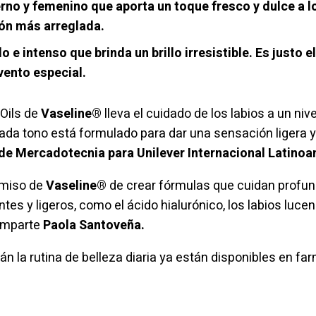
no y femenino que aporta un toque fresco y dulce a lo
ión más arreglada.
o e intenso que brinda un brillo irresistible. Es justo 
evento especial.
 Oils de
Vaseline®
lleva el cuidado de los labios a un niv
da tono está formulado para dar una sensación ligera y
e Mercadotecnia para Unilever Internacional Latinoa
omiso de
Vaseline®
de crear fórmulas que cuidan profun
s y ligeros, como el ácido hialurónico, los labios luce
comparte
Paola Santoveña.
n la rutina de belleza diaria ya están disponibles en fa