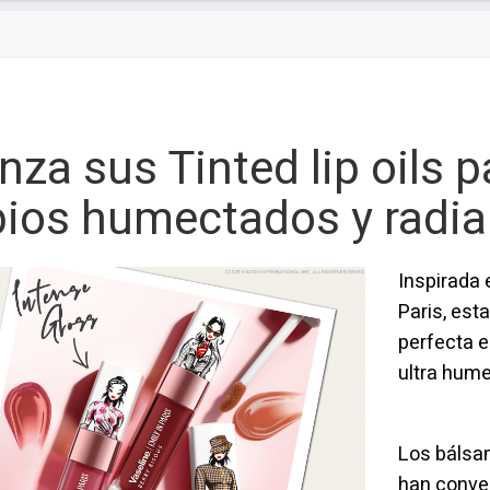
za sus Tinted lip oils p
abios humectados y radi
Inspirada e
Paris, est
perfecta en
ultra hum
Los bálsa
han conver