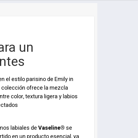
ara un
antes
n el estilo parisino de Emily in
a colección ofrece la mezcla
tre color, textura ligera y labios
ectados
mos labiales de
Vaseline®
se
tido en un producto esencial, ya