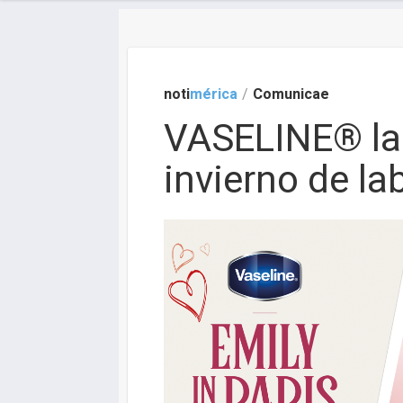
noti
mérica
/
Comunicae
VASELINE® lan
invierno de l