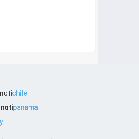
noti
chile
noti
panama
y