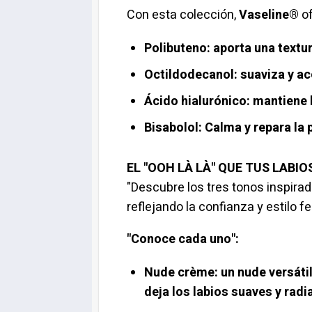
Con esta colección,
Vaseline®
o
Polibuteno:
aporta una textur
Octildodecanol:
suaviza y ac
Ácido hialurónico:
mantiene l
Bisabolol:
Calma y repara la p
EL "OOH LÀ LÀ" QUE TUS LABI
"Descubre los tres tonos inspirado
reflejando la confianza y estilo 
"Conoce cada uno":
Nude crème:
un nude versátil
deja los labios suaves y radi