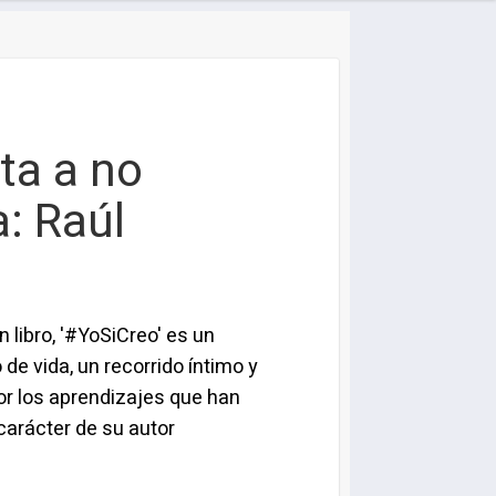
ita a no
a: Raúl
 libro, '#YoSiCreo' es un
 de vida, un recorrido íntimo y
r los aprendizajes que han
 carácter de su autor