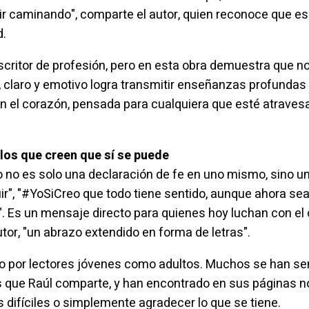
guir caminando", comparte el autor, quien reconoce que esc
d.
critor de profesión, pero en esta obra demuestra que no 
o, claro y emotivo logra transmitir enseñanzas profundas
con el corazón, pensada para cualquiera que esté atraves
 los que creen que sí se puede
o
no es solo una declaración de fe en uno mismo, sino un
ir", "#YoSiCreo que todo tiene sentido, aunque ahora se
". Es un mensaje directo para quienes hoy luchan con el 
utor, "un abrazo extendido en forma de letras".
nto por lectores jóvenes como adultos. Muchos se han sen
es que Raúl comparte, y han encontrado en sus páginas no
 difíciles o simplemente agradecer lo que se tiene.