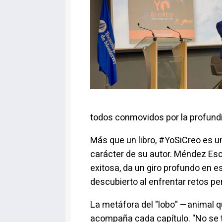
todos conmovidos por la profun
Más que un libro,
#YoSiCreo
es un
carácter de su autor. Méndez Esca
exitosa, da un giro profundo en e
descubierto al enfrentar retos pe
La metáfora del "lobo" —animal que
acompaña cada capítulo. "No se t