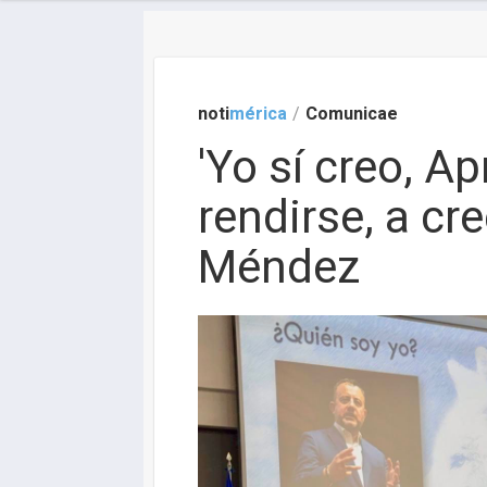
noti
mérica
/
Comunicae
'Yo sí creo, Ap
rendirse, a cr
Méndez