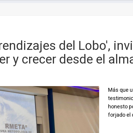
rendizajes del Lobo', inv
eer y crecer desde el alm
Más que un
testimonio
honesto po
forjado el