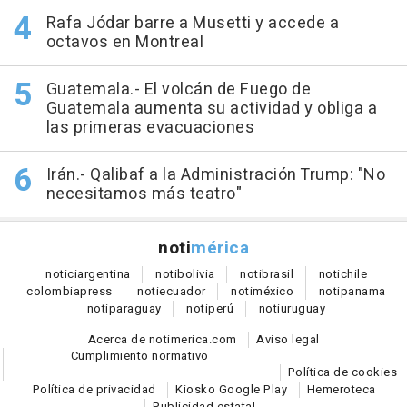
Rafa Jódar barre a Musetti y accede a
octavos en Montreal
Guatemala.- El volcán de Fuego de
Guatemala aumenta su actividad y obliga a
las primeras evacuaciones
Irán.- Qalibaf a la Administración Trump: "No
necesitamos más teatro"
noti
mérica
notici
argentina
noti
bolivia
noti
brasil
noti
chile
colombia
press
noti
ecuador
noti
méxico
noti
panama
noti
paraguay
noti
perú
noti
uruguay
Acerca de notimerica.com
Aviso legal
Cumplimiento normativo
Política de cookies
Política de privacidad
Kiosko Google Play
Hemeroteca
Publicidad estatal