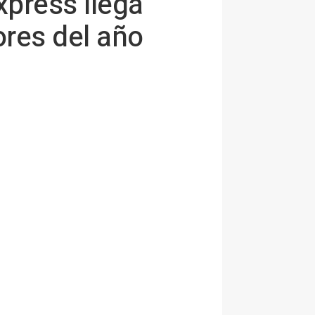
xpress llega
ores del año