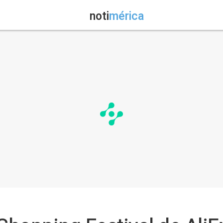
noti
mérica