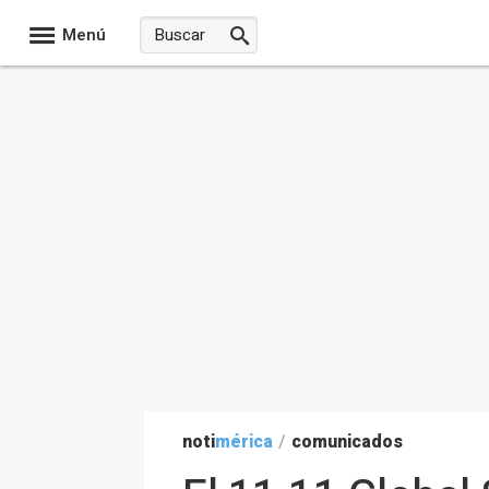
Menú
noti
mérica
/
comunicados