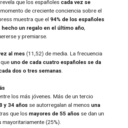
s
revela que los españoles
cada vez se
n momento de creciente conciencia sobre el
xpress muestra que el
94% de los españoles
a hecho un regalo en el último año
,
ererse y premiarse.
vez al mes
(11,52) de media. La frecuencia
e que
uno de cada cuatro españoles se da
 cada dos o tres semanas
.
ás
ntre los más jóvenes. Más de un tercio
8 y 34 años
se autorregalan al menos
una
tras que los
mayores de 55 años
se dan un
s
mayoritariamente (25%).