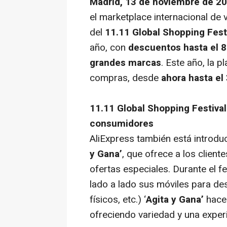
Madrid, 13 de noviembre de 2
el
marketplace
internacional de v
del
11.11 Global Shopping Fest
año, con
descuentos hasta el 8
grandes marcas
. Este año, la p
compras, desde
ahora hasta el
11.11 Global Shopping Festival
consumidores
AliExpress también está introdu
y Gana’
, que ofrece a los clien
ofertas especiales. Durante el 
lado a lado sus móviles para d
físicos, etc.) ‘
Agita y Gana’
hace
ofreciendo variedad y una experi