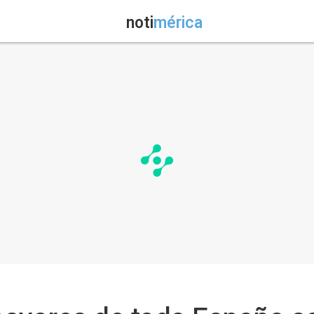
noti
mérica