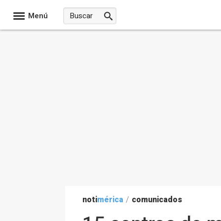
Menú
noti
mérica
/
comunicados