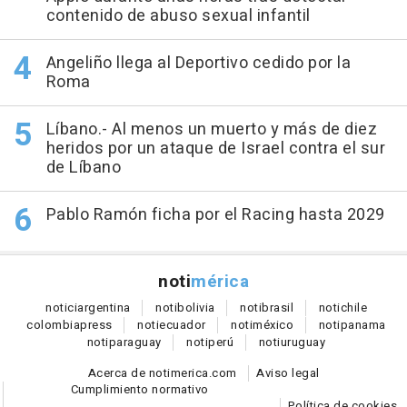
contenido de abuso sexual infantil
Angeliño llega al Deportivo cedido por la
Roma
Líbano.- Al menos un muerto y más de diez
heridos por un ataque de Israel contra el sur
de Líbano
Pablo Ramón ficha por el Racing hasta 2029
noti
mérica
notici
argentina
noti
bolivia
noti
brasil
noti
chile
colombia
press
noti
ecuador
noti
méxico
noti
panama
noti
paraguay
noti
perú
noti
uruguay
Acerca de notimerica.com
Aviso legal
Cumplimiento normativo
Política de cookies