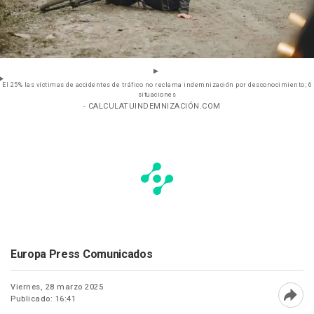
El 25% las víctimas de accidentes de tráfico no reclama indemnización por desconocimiento; 6
situaciones
- CALCULATUINDEMNIZACIÓN.COM
Europa Press Comunicados
Viernes, 28 marzo 2025
Publicado: 16:41
Abri