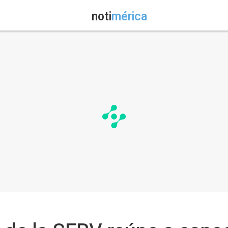
noti
mérica