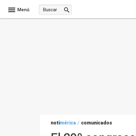
Menú
noti
mérica
/
comunicados