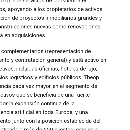
po ofrece servicios de consultoría en
os, apoyando a los propietarios de activos
ución de proyectos inmobiliarios grandes y
onstrucciones nuevas como renovaciones,
a en adquisiciones.
 complementarios (representación de
ento y contratación general) y está activo en
vos, incluidas oficinas, hoteles de lujo,
ios logísticos y edificios públicos. Theop
encia cada vez mayor en el segmento de
ctivos que se beneficia de una fuerte
or la expansión continua de la
igencia artificial en toda Europa, y una
iento junto con la posición establecida del
o atiende a más de 650 clientes, emplea a