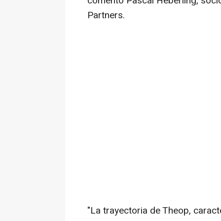
comentó Pascal Heberling, socio
Partners.
"La trayectoria de Theop, caract