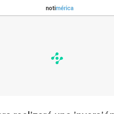
noti
mérica