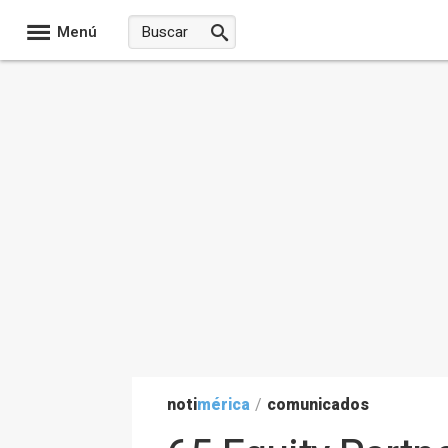
Menú
noti
mérica
/
comunicados