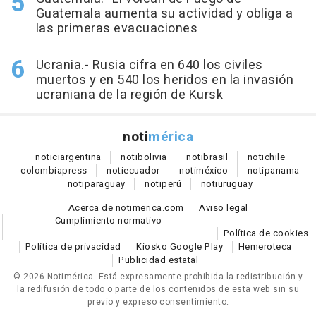
Guatemala aumenta su actividad y obliga a
las primeras evacuaciones
Ucrania.- Rusia cifra en 640 los civiles
muertos y en 540 los heridos en la invasión
ucraniana de la región de Kursk
noti
mérica
notici
argentina
noti
bolivia
noti
brasil
noti
chile
colombia
press
noti
ecuador
noti
méxico
noti
panama
noti
paraguay
noti
perú
noti
uruguay
Acerca de notimerica.com
Aviso legal
Cumplimiento normativo
Política de cookies
Política de privacidad
Kiosko Google Play
Hemeroteca
Publicidad estatal
© 2026 Notimérica.
Está expresamente prohibida la redistribución y
la redifusión de todo o parte de los contenidos de esta web sin su
previo y expreso consentimiento.