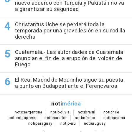
nuevo acuerdo con Turquía y Pakistán no va
a garantizar su seguridad
Christantus Uche se perderá toda la
temporada por una grave lesión en su rodilla
derecha
Guatemala.- Las autoridades de Guatemala
anuncian el fin de la erupción del volcán de
Fuego
El Real Madrid de Mourinho sigue su puesta
a punto en Budapest ante el Ferencvaros
noti
mérica
notici
argentina
noti
bolivia
noti
brasil
noti
chile
colombia
press
noti
ecuador
noti
méxico
noti
panama
noti
paraguay
noti
perú
noti
uruguay