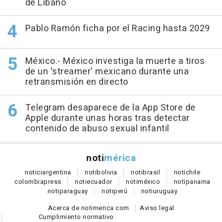
de Líbano
Pablo Ramón ficha por el Racing hasta 2029
México.- México investiga la muerte a tiros
de un 'streamer' mexicano durante una
retransmisión en directo
Telegram desaparece de la App Store de
Apple durante unas horas tras detectar
contenido de abuso sexual infantil
noti
mérica
notici
argentina
noti
bolivia
noti
brasil
noti
chile
colombia
press
noti
ecuador
noti
méxico
noti
panama
noti
paraguay
noti
perú
noti
uruguay
Acerca de notimerica.com
Aviso legal
Cumplimiento normativo