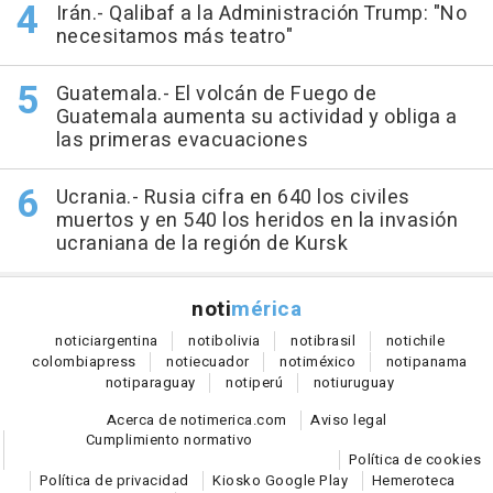
Irán.- Qalibaf a la Administración Trump: "No
necesitamos más teatro"
Guatemala.- El volcán de Fuego de
Guatemala aumenta su actividad y obliga a
las primeras evacuaciones
Ucrania.- Rusia cifra en 640 los civiles
muertos y en 540 los heridos en la invasión
ucraniana de la región de Kursk
noti
mérica
notici
argentina
noti
bolivia
noti
brasil
noti
chile
colombia
press
noti
ecuador
noti
méxico
noti
panama
noti
paraguay
noti
perú
noti
uruguay
Acerca de notimerica.com
Aviso legal
Cumplimiento normativo
Política de cookies
Política de privacidad
Kiosko Google Play
Hemeroteca