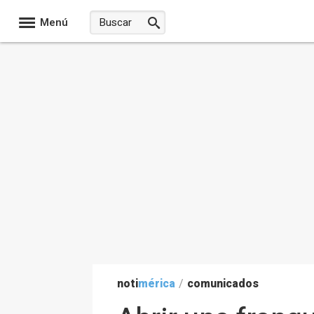
Menú
noti
mérica
/
comunicados