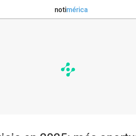
noti
mérica