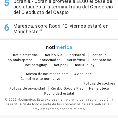
Ucrania.- Ucrania promete a EEUU el cese de
sus ataques a la terminal rusa del Consorcio
del Oleoducto del Caspio
Maresca, sobre Rodri: "El viernes estará en
Mánchester"
noti
mérica
notici
argentina
noti
bolivia
noti
brasil
noti
chile
colombia
press
noti
ecuador
noti
méxico
noti
panama
noti
paraguay
noti
perú
noti
uruguay
Acerca de notimerica.com
Aviso legal
Cumplimiento normativo
Política de cookies
Política de privacidad
Kiosko Google Play
Hemeroteca
Publicidad estatal
© 2026 Notimérica.
Está expresamente prohibida la redistribución y
la redifusión de todo o parte de los contenidos de esta web sin su
previo y expreso consentimiento.