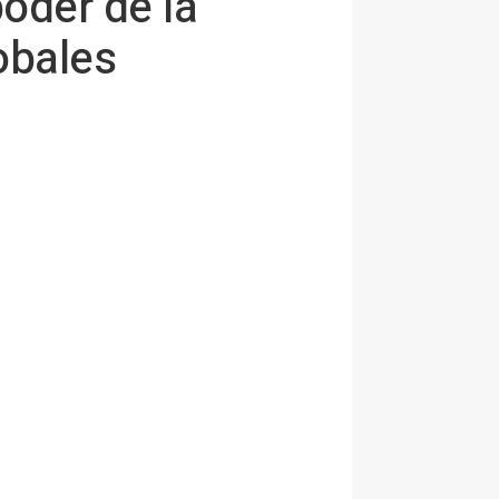
oder de la
obales