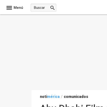
Menú
noti
mérica
/
comunicados