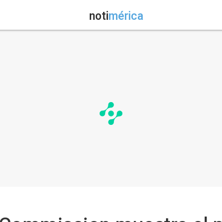
noti
mérica