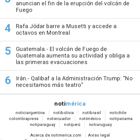
anuncian el fin de la erupción del volcán de
Fuego
Rafa Jódar barre a Musetti y accede a
octavos en Montreal
Guatemala.- El volcán de Fuego de
Guatemala aumenta su actividad y obliga a
las primeras evacuaciones
Irán.- Qalibaf a la Administración Trump: "No
necesitamos más teatro"
noti
mérica
notici
argentina
noti
bolivia
noti
brasil
noti
chile
colombia
press
noti
ecuador
noti
méxico
noti
panama
noti
paraguay
noti
perú
noti
uruguay
Acerca de notimerica.com
Aviso legal