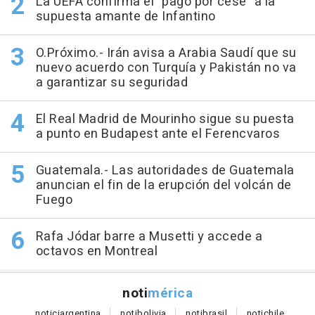
La UEFA confirma el "pago por cese" a la
supuesta amante de Infantino
O.Próximo.- Irán avisa a Arabia Saudí que su
nuevo acuerdo con Turquía y Pakistán no va
a garantizar su seguridad
El Real Madrid de Mourinho sigue su puesta
a punto en Budapest ante el Ferencvaros
Guatemala.- Las autoridades de Guatemala
anuncian el fin de la erupción del volcán de
Fuego
Rafa Jódar barre a Musetti y accede a
octavos en Montreal
noti
mérica
notici
argentina
noti
bolivia
noti
brasil
noti
chile