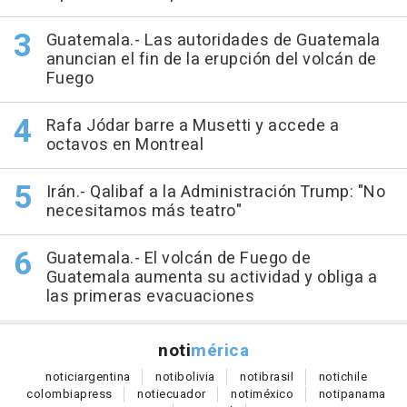
Guatemala.- Las autoridades de Guatemala
anuncian el fin de la erupción del volcán de
Fuego
Rafa Jódar barre a Musetti y accede a
octavos en Montreal
Irán.- Qalibaf a la Administración Trump: "No
necesitamos más teatro"
Guatemala.- El volcán de Fuego de
Guatemala aumenta su actividad y obliga a
las primeras evacuaciones
noti
mérica
notici
argentina
noti
bolivia
noti
brasil
noti
chile
colombia
press
noti
ecuador
noti
méxico
noti
panama