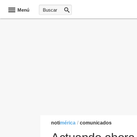
Menú
noti
mérica
/
comunicados