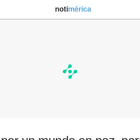
noti
mérica