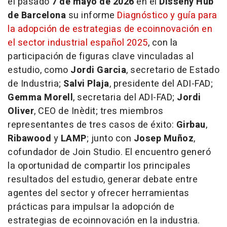
el pasado
7 de mayo de 2026
en el
Disseny Hub
de Barcelona
su informe
Diagnóstico y guía para
la adopción de estrategias de ecoinnovación en
el sector industrial español 2025
, con la
participación de figuras clave vinculadas al
estudio, como
Jordi Garcia
, secretario de Estado
de Industria;
Salvi Plaja
, presidente del ADI-FAD;
Gemma Morell
, secretaria del ADI-FAD;
Jordi
Oliver
, CEO de Inèdit; tres miembros
representantes de tres casos de éxito:
Girbau
,
Ribawood
y
LAMP
; junto con
Josep Muñoz
,
cofundador de Join Studio. El encuentro generó
la oportunidad de compartir los principales
resultados del estudio, generar debate entre
agentes del sector y ofrecer herramientas
prácticas para impulsar la adopción de
estrategias de ecoinnovación en la industria.