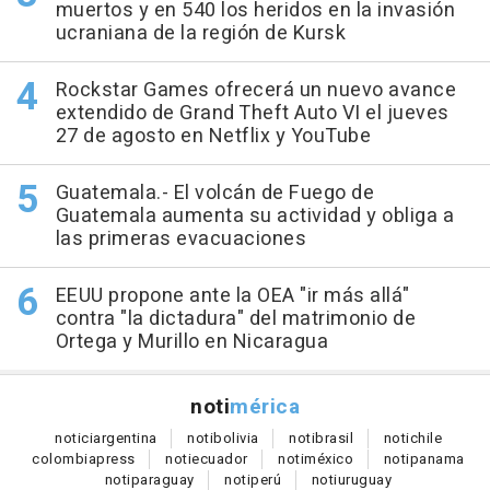
muertos y en 540 los heridos en la invasión
ucraniana de la región de Kursk
Rockstar Games ofrecerá un nuevo avance
extendido de Grand Theft Auto VI el jueves
27 de agosto en Netflix y YouTube
Guatemala.- El volcán de Fuego de
Guatemala aumenta su actividad y obliga a
las primeras evacuaciones
EEUU propone ante la OEA "ir más allá"
contra "la dictadura" del matrimonio de
Ortega y Murillo en Nicaragua
noti
mérica
notici
argentina
noti
bolivia
noti
brasil
noti
chile
colombia
press
noti
ecuador
noti
méxico
noti
panama
noti
paraguay
noti
perú
noti
uruguay