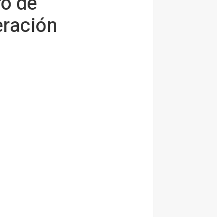
ro de
eración