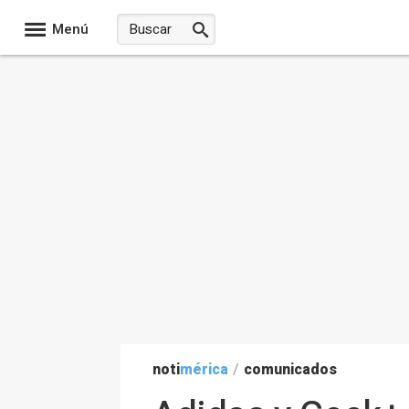
Menú
noti
mérica
/
comunicados