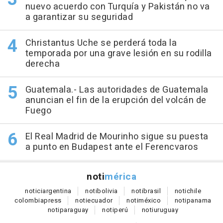
nuevo acuerdo con Turquía y Pakistán no va
a garantizar su seguridad
Christantus Uche se perderá toda la
temporada por una grave lesión en su rodilla
derecha
Guatemala.- Las autoridades de Guatemala
anuncian el fin de la erupción del volcán de
Fuego
El Real Madrid de Mourinho sigue su puesta
a punto en Budapest ante el Ferencvaros
noti
mérica
notici
argentina
noti
bolivia
noti
brasil
noti
chile
colombia
press
noti
ecuador
noti
méxico
noti
panama
noti
paraguay
noti
perú
noti
uruguay