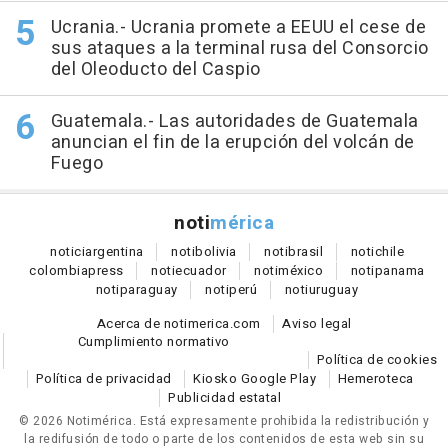
Ucrania.- Ucrania promete a EEUU el cese de
sus ataques a la terminal rusa del Consorcio
del Oleoducto del Caspio
Guatemala.- Las autoridades de Guatemala
anuncian el fin de la erupción del volcán de
Fuego
noti
mérica
notici
argentina
noti
bolivia
noti
brasil
noti
chile
colombia
press
noti
ecuador
noti
méxico
noti
panama
noti
paraguay
noti
perú
noti
uruguay
Acerca de notimerica.com
Aviso legal
Cumplimiento normativo
Política de cookies
Política de privacidad
Kiosko Google Play
Hemeroteca
Publicidad estatal
© 2026 Notimérica.
Está expresamente prohibida la redistribución y
la redifusión de todo o parte de los contenidos de esta web sin su