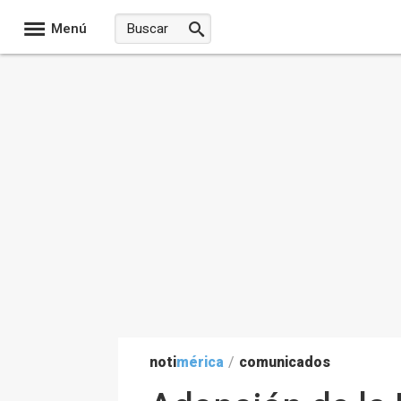
Menú
noti
mérica
/
comunicados