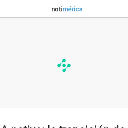
noti
mérica