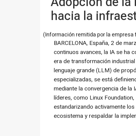
Adopción de la I
hacia la infraes
(Información remitida por la empresa 
BARCELONA, España
,
2 de mar
continuos avances, la IA se ha c
era de transformación industria
lenguaje grande (LLM) de propós
especializadas, se está definie
mediante la convergencia de la I
líderes, como Linux Foundation
estandarizando activamente los 
ecosistema y respaldar la implem