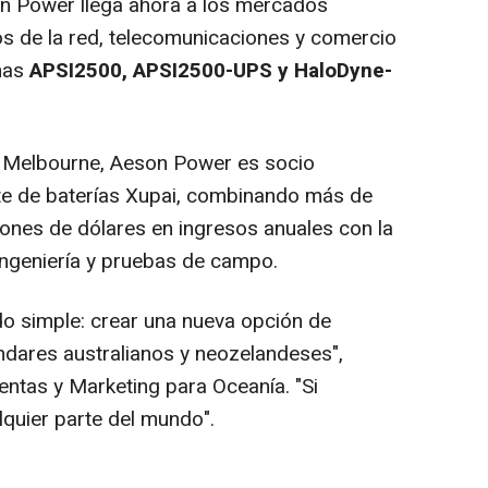
n Power
llega ahora a los mercados
os de la red, telecomunicaciones y comercio
emas
APSI2500, APSI2500-UPS y HaloDyne-
n
Melbourne
,
Aeson Power
es socio
nte de baterías Xupai, combinando más de
lones de dólares en ingresos anuales con la
 ingeniería y pruebas de campo.
do simple: crear una nueva opción de
ndares australianos y neozelandeses",
entas y Marketing para Oceanía. "Si
lquier parte del mundo".