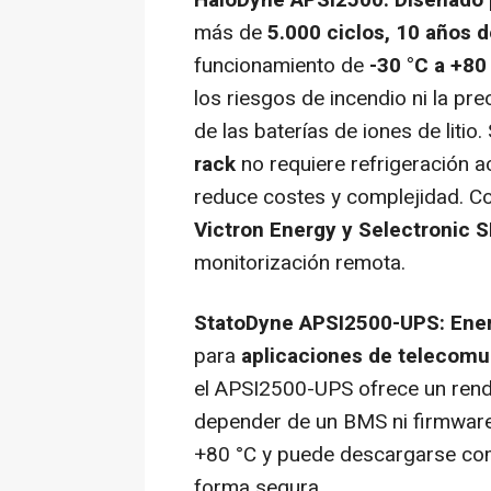
HaloDyne APSI2500: Diseñado p
más de
5.000 ciclos, 10 años d
funcionamiento de
-30 °C a +80
los riesgos de incendio ni la pr
de las baterías de iones de litio
rack
no requiere refrigeración ac
reduce costes y complejidad. C
Victron Energy y Selectronic S
monitorización remota.
StatoDyne APSI2500-UPS: Ener
para
aplicaciones de telecomu
el APSI2500-UPS ofrece un rendi
depender de un BMS ni firmware.
+80 °C y puede descargarse com
forma segura.