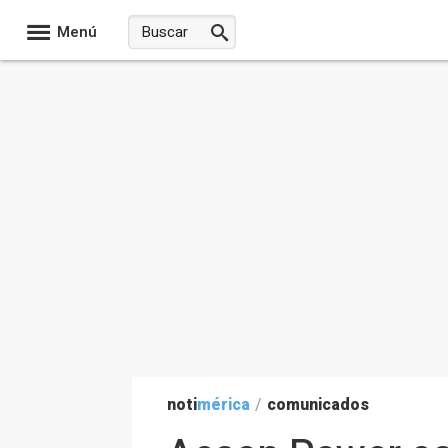
Menú
noti
mérica
/
comunicados