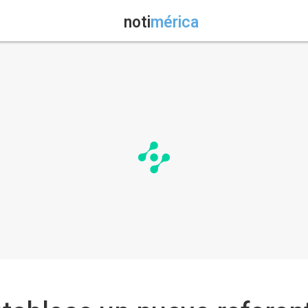
noti
mérica