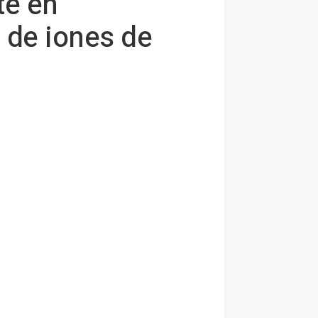
te en
 de iones de