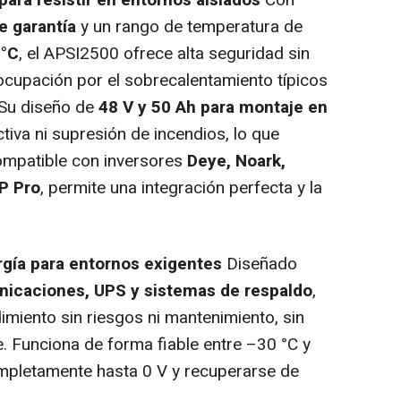
ara resistir en entornos aislados
Con
e garantía
y un rango de temperatura de
 °C
, el APSI2500 ofrece alta seguridad sin
eocupación por el sobrecalentamiento típicos
. Su diseño de
48 V y 50 Ah para montaje en
tiva ni supresión de incendios, lo que
ompatible con inversores
Deye, Noark,
P Pro
, permite una integración perfecta y la
gía para entornos exigentes
Diseñado
nicaciones, UPS y sistemas de respaldo
,
miento sin riesgos ni mantenimiento, sin
 Funciona de forma fiable entre –30 °C y
pletamente hasta 0 V y recuperarse de