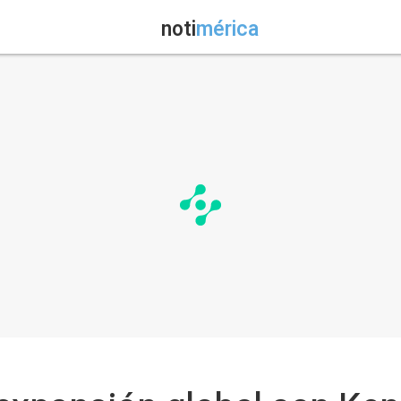
noti
mérica