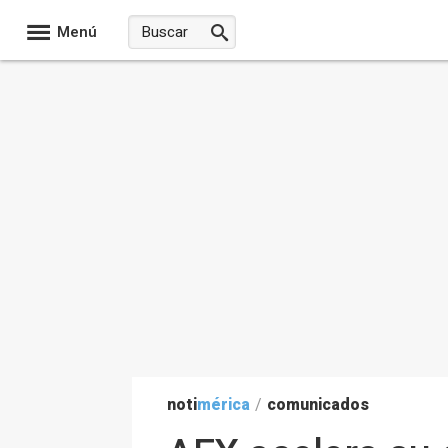
Menú
noti
mérica
/
comunicados